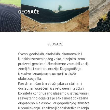
O NAMA
GEOSAĆE
PROIZVODI
GALERIJA
GEOSAĆE
KONTAKT
Svesni geoloških, ekoloških, ekonomskih i
ljudskih izazova našeg veka, dizajnirali smo i
proizveli geosintetičke sisteme za stabilizaciju
zemljišta i kontrolu erozije. Dugogodišnje
iskustvo i znanje smo usmerili u službi
stabilizacije tla.
Kao dinamičan tim stručnjaka sa stalnim i
doslednim učešćem u svetu geosintetičkih
komiteta kontinuirano ulažemo u istraživanje i
razvoj tehnologija čija je efikasnost dokazana
dugoročno. Na osnovu dugogodišnjeg iskustva
u proučavanju i realizaciji geosintetike rešenja