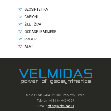
GEOSINTETIKA
GABIONI
ŽILET ŽICA
OGRADE I BARIJERE
PRIBOR
ALAT
Moše Pijade 54/4, 26000, Pančevo, Srbija.
Telefon : +381 64 646 9009
E-mail :
office@velmidas.rs