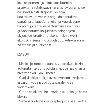
koja se primenjuju u infrastrukturnim
projektima i stabilizaciji terena, fokusiramo se
na izvodljivosti i trajnosti rešenja.
Kao takav tim vodimo brigu da ponudimo
današnja prilagođena rešenja koja skladno
kombinuju tehničke performanse na nivou
građevinarstva sa ljudskim zalaganjem,
uključujući društveno-ekonomski razvoj i
ekološki inženjering u pogledu životne sredine
za stabilniju budućnost.
IZAZOV
• Kišnica je koncentrisana u vodotoku u blizini
autoputa nizvodno od planine, gde naglo raste
nivo vode od 0 do 3 metra.
• Ovaj visoki protok je uzrokovan infiltracijom i
erozijom vode ispod puta paralelno sa
vodotokom.
• Otpad se akumulira u vodotoku i tako ga često
blokira
• Sezonski, obilne kiše preplavljuju sve susedne