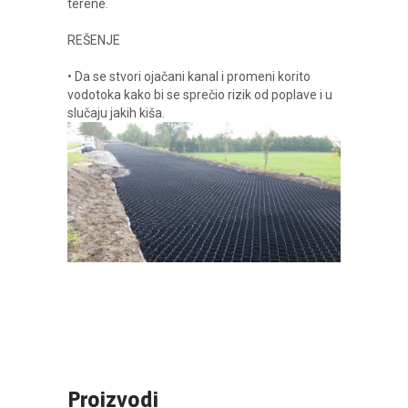
terene.
REŠENJE
• Da se stvori ojačani kanal i promeni korito
vodotoka kako bi se sprečio rizik od poplave i u
slučaju jakih kiša.
Proizvodi