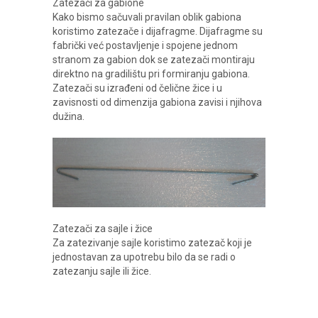
Zatezači za gabione
Kako bismo sačuvali pravilan oblik gabiona
koristimo zatezače i dijafragme. Dijafragme su
fabrički već postavljenje i spojene jednom
stranom za gabion dok se zatezači montiraju
direktno na gradilištu pri formiranju gabiona.
Zatezači su izrađeni od čelične žice i u
zavisnosti od dimenzija gabiona zavisi i njihova
dužina.
Zatezači za sajle i žice
Za zatezivanje sajle koristimo zatezač koji je
jednostavan za upotrebu bilo da se radi o
zatezanju sajle ili žice.