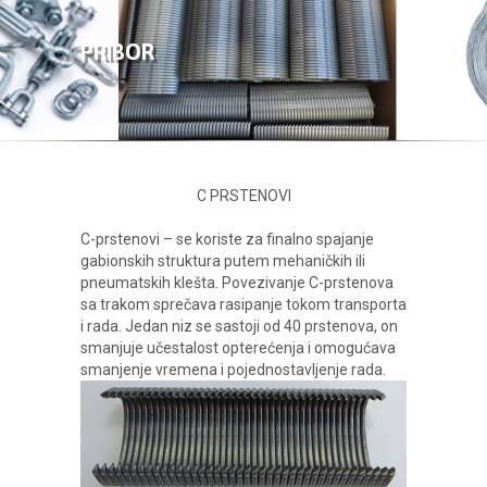
O NAMA
PRIBOR
PROIZVODI
GALERIJA
C PRSTENOVI
KONTAKT
C-prstenovi – se koriste za finalno spajanje
gabionskih struktura putem mehaničkih ili
pneumatskih klešta. Povezivanje C-prstenova
sa trakom sprečava rasipanje tokom transporta
i rada. Jedan niz se sastoji od 40 prstenova, on
smanjuje učestalost opterećenja i omogućava
smanjenje vremena i pojednostavljenje rada.